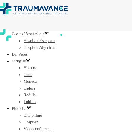
Centro Hospitalario
Hospiten Estepona
Hospiten Algeciras
Dr. Vides
Cirugías
Hombro
Codo
Muñeca
Cadera
Rodilla
Tobillo
Pide cita
Cita online
Hospiten
Videoconferencia