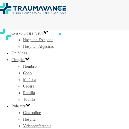
Centro Hospitalario
Hospiten Estepona
Hospiten Algeciras
Dr. Vides
Cirugías
Hombro
Codo
Muñeca
Cadera
Rodilla
Tobillo
Pide cita
Cita online
Hospiten
Videoconferencia