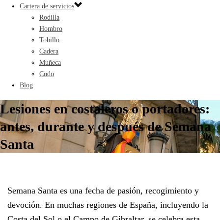
Cartera de servicios
Rodilla
Hombro
Tobillo
Cadera
Muñeca
Codo
Blog
Lesiones en costaleros o portadores:
antes, durante y después de Semana
Santa
Semana Santa es una fecha de pasión, recogimiento y
devoción. En muchas regiones de España, incluyendo la
Costa del Sol o el Campo de Gibraltar, se celebra esta