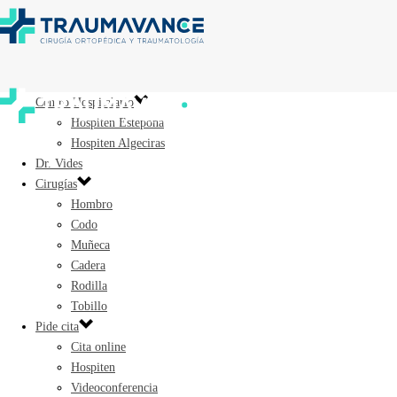
Centro Hospitalario
Hospiten Estepona
Hospiten Algeciras
Dr. Vides
Cirugías
Hombro
Codo
Muñeca
Cadera
Rodilla
Tobillo
Pide cita
Cita online
Hospiten
Videoconferencia