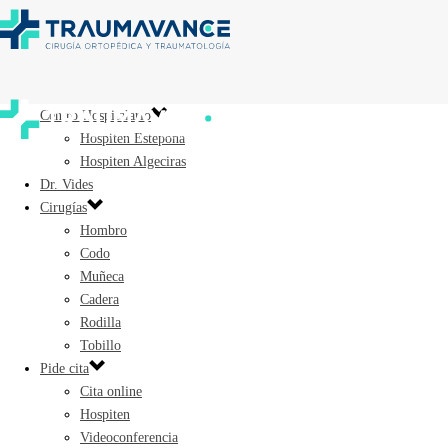
Centro Hospitalario
Hospiten Estepona
Hospiten Algeciras
Dr. Vides
Cirugías
Hombro
Codo
Muñeca
Cadera
Rodilla
Tobillo
Pide cita
Cita online
Hospiten
Videoconferencia