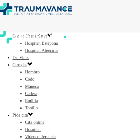
Centro Hospitalario
Hospiten Estepona
Hospiten Algeciras
Dr. Vides
Cirugías
Hombro
Codo
Muñeca
Cadera
Rodilla
Tobillo
Pide cita
Cita online
Hospiten
Videoconferencia