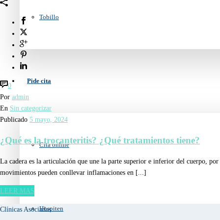
Tobillo
Pide cita
0
Por
admin
En
Sin categorizar
Publicado
5 mayo, 2024
¿Qué es la trocanteritis? ¿Qué tratamientos tiene?
Cita online
La cadera es la articulación que une la parte superior e inferior del cuerpo, p
movimientos pueden conllevar inflamaciones en [...]
LEER MAS
Hospiten
Clínicas Asociadas