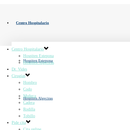
Centro Hospitalario
Centro Hospitalario
Hospiten Estepona
Hospiten Estepona
Hospiten Algeciras
Dr. Vides
Cirugías
Hombro
Codo
Muñeca
Hospiten Algeciras
Cadera
Rodilla
Tobillo
Pide cita
Cita online