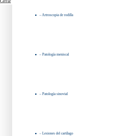
Cerrar
– Artroscopia de rodilla
– Patología meniscal
– Patología sinovial
– Lesiones del cartílago