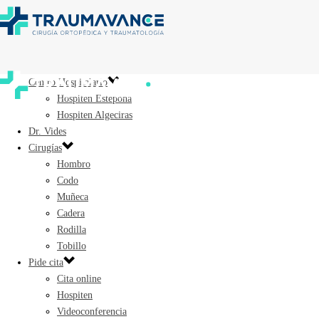
Centro Hospitalario
Hospiten Estepona
Hospiten Algeciras
Dr. Vides
Cirugías
Hombro
Codo
Muñeca
Cadera
Rodilla
Tobillo
Pide cita
Cita online
Hospiten
Videoconferencia